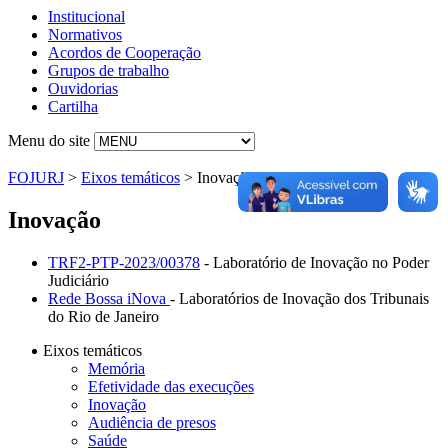
Institucional
Normativos
Acordos de Cooperação
Grupos de trabalho
Ouvidorias
Cartilha
Menu do site
FOJURJ
>
Eixos temáticos
>
Inovação
Inovação
TRF2-PTP-2023/00378
- Laboratório de Inovação no Poder
Judiciário
Rede Bossa iNova
- Laboratórios de Inovação dos Tribunais
do Rio de Janeiro
Eixos temáticos
Memória
Efetividade das execuções
Inovação
Audiência de presos
Saúde