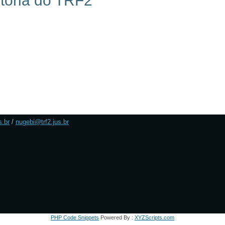
tória do TRF2
s.br
/
nugebi@trf2.jus.br
PHP Code Snippets
Powered By :
XYZScripts.com