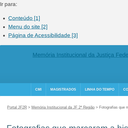
Ir para:
Conteúdo [1]
Menu do site [2]
Página de
Acessibilidade [3]
Memória Institucional da Justiça Fede
CMI
MAGISTRADOS
LINHA DO TEMPO
CO
Portal JF2R
>
Memória Institucional da JF 2ª Região
>
Fotografias que m