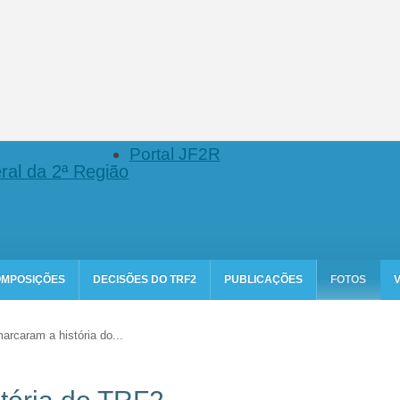
Portal JF2R
ral da 2ª Região
MPOSIÇÕES
DECISÕES DO TRF2
PUBLICAÇÕES
FOTOS
arcaram a história do...