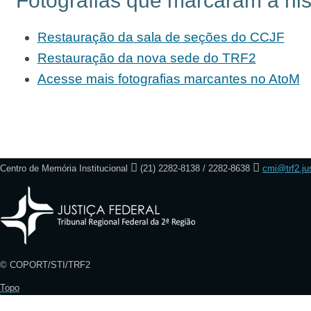
Fotografias que marcaram a his
Restauração da sala de seções do CCJF
Restauração da nova sede do TRF2
Acesse mais fotografias marcantes no AtoM
Centro de Memória Institucional
(21) 2282-8138 / 2282-8638
cmi@trf2.ju
© COPORT/STI/TRF2
Topo