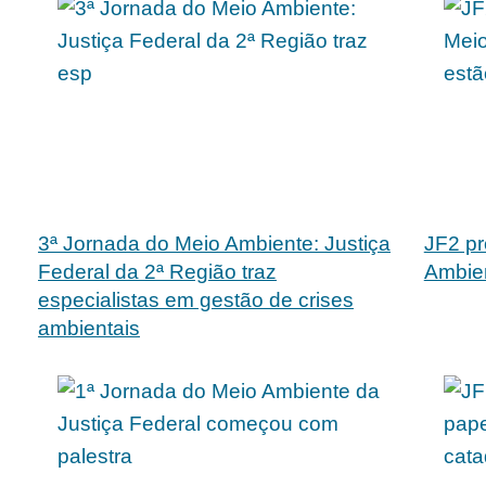
3ª Jornada do Meio Ambiente: Justiça
JF2 pr
Federal da 2ª Região traz
Ambien
especialistas em gestão de crises
ambientais