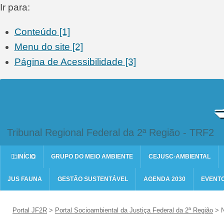
Ir para:
Conteúdo [1]
Menu do site [2]
Página de
Acessibilidade [3]
Tribunal Regional Federal da 2ª Região - TRF2
INÍCIO
GRUPO DO MEIO AMBIENTE
CEJUSC-AMBIENTAL
JUS FAUNA
GESTÃO SUSTENTÁVEL
AGENDA 2030
EVENT
Portal JF2R
>
Portal Socioambiental da Justiça Federal da 2ª Região
>
N