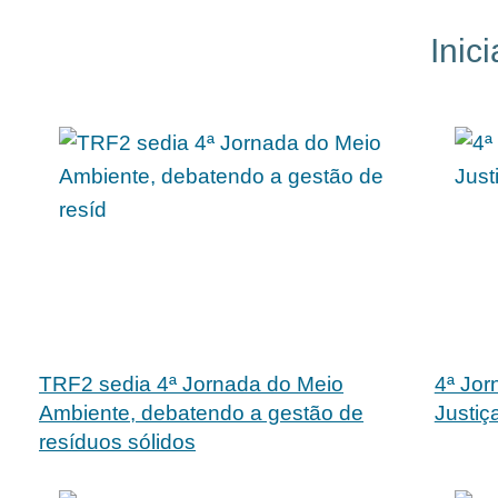
Inic
TRF2 sedia 4ª Jornada do Meio
4ª Jor
Ambiente, debatendo a gestão de
Justiç
resíduos sólidos