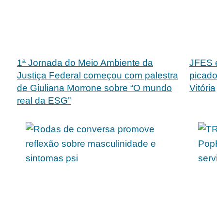
1ª Jornada do Meio Ambiente da
JFES e
Justiça Federal começou com palestra
picado
de Giuliana Morrone sobre “O mundo
Vitória
real da ESG”