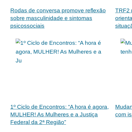
Rodas de conversa promove reflexão
TRF2 
sobre masculinidade e sintomas
orient
psicossociais
situaç
1º Ciclo de Encontros: “A hora é agora,
Mudanç
MULHER! As Mulheres e a Justiça
com i
Federal da 2ª Região”