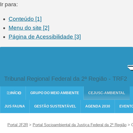
Ir para:
Conteúdo [1]
Menu do site [2]
Página de
Acessibilidade [3]
Tribunal Regional Federal da 2ª Região - TRF2
INÍCIO
GRUPO DO MEIO AMBIENTE
CEJUSC-AMBIENTAL
JUS FAUNA
GESTÃO SUSTENTÁVEL
AGENDA 2030
EVENT
Portal JF2R
>
Portal Socioambiental da Justiça Federal da 2ª Região
>