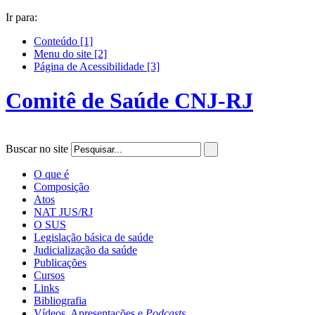
Ir para:
Conteúdo [1]
Menu do site [2]
Página de
Acessibilidade [3]
Comitê de Saúde CNJ-RJ
Buscar no site
O que é
Composição
Atos
NAT JUS/RJ
O SUS
Legislação básica de saúde
Judicialização da saúde
Publicações
Cursos
Links
Bibliografia
Vídeos, Apresentações e
Podcasts