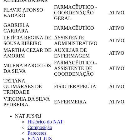
ALMEIDA GASPAR
FARMACÊUTICO -
FLAVIO AFONSO
COORDENAÇÃO
ATIVO
BADARÓ
GERAL
GABRIELA
FARMACÊUTICO
ATIVO
CARRARA
LETÍCIA REGINA DE
ASSISTENTE
ATIVO
SOUSA RIBEIRO
ADMINISTRATIVO
MARTHA CEZAR DE
AUXILIAR DE
ATIVO
AMORIM
ENFERMAGEM
FARMACÊUTICO -
MILENA BARCELOS
ASSISTENTE DE
ATIVO
DA SILVA
COORDENAÇÃO
TATIANA
GUIMARÃES DE
FISIOTERAPEUTA
ATIVO
TRINDADE
VIRGINIA DA SILVA
ENFERMEIRA
ATIVO
PEDREIRA
NAT JUS/RJ
Histórico do NAT
Composição
Pareceres
E-NAT JUS